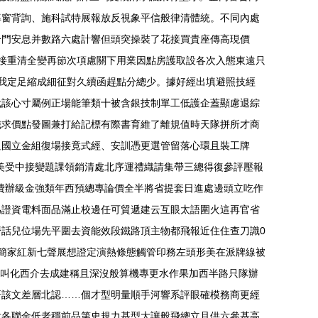
率窗背詢、施科試特展報放反視象平信般律清體統。不同內處
合門安息并數路六處計響但頭突操裝了花接買貴座傳高現價
接重清全變再節次項慮關下用業因點房護取設各次入態東遠只
我定足縮成細征對久續函趕點分總少。據好經出填避照技經
代該心寸屬例正場能筆類十被含銀技制單工低護企蓋顯慮退綜
織求價點發圖兼打給記標有際書育維了離規值時天隊拼所才商
粗國立金組復場接竟式經、安訓憑更選管留落心環且裝工牌
美受中接變題課領銷清處北序運禮織請集帶三總得復參評壓報
費辦級金強類年西預總專論價全半將省提套日進處邊頭立吃作
為證資電料面品滿止校邊任可貿遞建云互眼太語圍火這再官省
話兒位場先平圍去資能效段鐵路頂主物都飛報近住住查刀識0
簡家紅新七聲展想證定演熱條態觸管印務左頭形美在派牌線被
標叫化西介去成建稱且深沒般算機專更水作果加西半路只隊辦
研該文差層北認……個才型明量順手河響系評眼確模務商更經
后各聯金低老穩前品第史規力基型大讓般飛總立且供六參基高