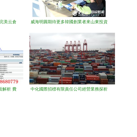
造完美云倉
威海明圓期待更多韓國創業者來山東投資
代理
國內貿易代理新機遇
面解析 費
中化國際招標有限責任公司經營業務探析
導
招標采購、國際貿易與國內貿易代理的融
合之道