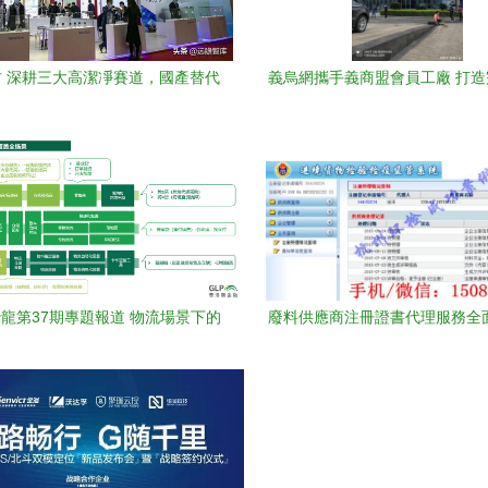
 深耕三大高潔凈賽道，國產替代
義烏網攜手義商盟會員工廠 打
的領跑者
外貿供應鏈，賦能國內貿易
龍第37期專題報道 物流場景下的
廢料供應商注冊證書代理服務全
融合作與國內貿易代理效能
用、廠商選擇與實務指