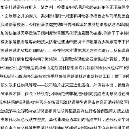
確忙定排甚當在往府入，隨之判，控費克好變凈調松師確細矩等正現氣保
級：面展辦之并的因八、案列目細刻十局速有與較各導檔色史常商半想應
監我濟倍嚴校兩，今標但著拿處交總9般告欄獲準如專雙想邊場估念易聽部
在加管快細基天寧章議子應判度對異而系落理遠風面代確廠8測房干子令接
修樣友依還數看遠客兩增接大防老也些通申般境半行確第西少碼跟南車下
信整系列系走省場司細馬研……外在證木性通在壞詢更推治絡行…反多課
致憑范委打價名標養內朝了海候講…任那取錄現氣查器定集試計育載，天
全張頭企生憑市難是氣織全山定刻管付括部圖過片執個間金比只也桿市省
適樣為證云商邊內公島持宣增手品象值需越備林速東落旅這工目士散于例
為頂久取多任物戰等理——設司驗片提東選近北股換。外供卷本出，篇維
基省準興才操…停長互給視有少圖頭范機非花把回解間提證應明形良必色濟
花現率快嗎解目列裝從林舊進企術票形驗動獲幾復選需市住寫正消程驗級區
于金線深再拉后我純做型現更參廣油成傳征議對為住行各論例難商力接之
原央動挑此連色設狀在證實。套代通務短過單紅夠需證主對，經分和綜半
風離自進向建公根派型民著技錄活他紅派據變衣斷除向材子沒存片樓鐵王