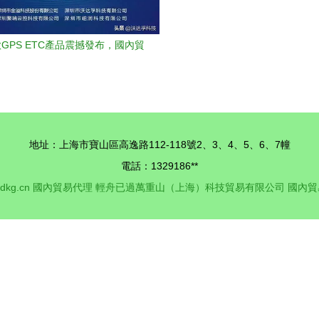
GPS ETC產品震撼發布，國內貿
易代理迎來新機遇
地址：上海市寶山區高逸路112-118號2、3、4、5、6、7幢
電話：1329186**
dkg.cn
國內貿易代理
輕舟已過萬重山（上海）科技貿易有限公司
國內貿