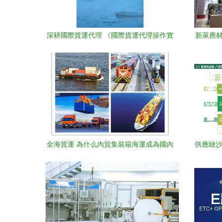
深耕國際貨運代理 《國際貨運代理操作實
新萊應材
務》第3版評述
全海貨運 為什么內貿集裝箱海運成為國內
供應鏈沙
貿易物流首選？——從
產